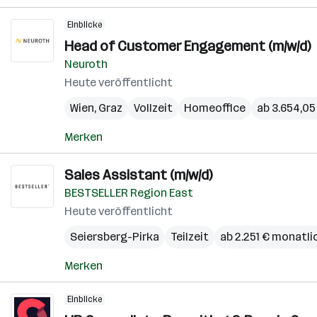
Einblicke
Head of Customer Engagement (m/w/d)
Neuroth
Heute veröffentlicht
Wien
,
Graz
Vollzeit
Homeoffice
ab 3.654,05
Merken
Sales Assistant (m/w/d)
BESTSELLER Region East
Heute veröffentlicht
Seiersberg-Pirka
Teilzeit
ab 2.251 € monatli
Merken
Einblicke