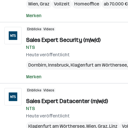
Wien
,
Graz
Vollzeit
Homeoffice
ab 70.000 € 
Merken
Einblicke
Videos
Sales Expert Security (m/w/d)
NTS
Heute veröffentlicht
Dornbirn
,
Innsbruck
,
Klagenfurt am Wörthersee
Merken
Einblicke
Videos
Sales Expert Datacenter (m/w/d)
NTS
Heute veröffentlicht
Klagenfurt am Wörthersee
,
Wien
,
Graz
,
Linz
Vol