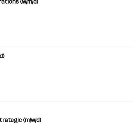
rations (w/m/d)
d)
rategic (m/w/d)