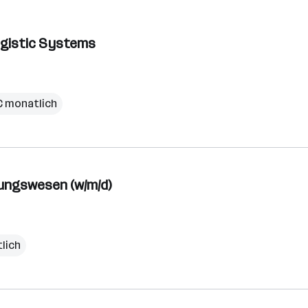
Logistic Systems
 € monatlich
nungswesen (w/m/d)
lich