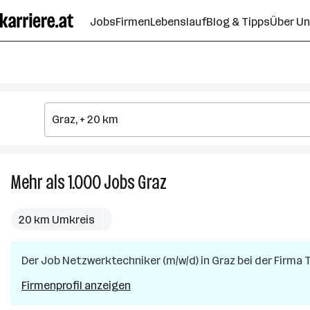
Zum
Jobs
Firmen
Lebenslauf
Blog & Tipps
Über U
Seiteninhalt
springen
Mehr als 1.000
Jobs
Graz
Mehr
als
1.000
20 km Umkreis
Jobs
in
Der Job
Netzwerktechniker (m/w/d)
Graz
in
Graz
bei der Firma
Firmenprofil anzeigen