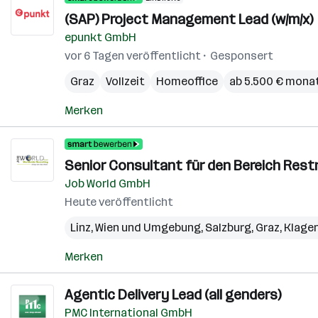
(SAP) Project Management Lead (w/m/x)
epunkt GmbH
vor 6 Tagen veröffentlicht
Gesponsert
Graz
Vollzeit
Homeoffice
ab 5.500 € monat
Merken
Senior Consultant für den Bereich Restr
Job World GmbH
Heute veröffentlicht
Linz
,
Wien und Umgebung
,
Salzburg
,
Graz
,
Klage
Merken
Agentic Delivery Lead (all genders)
PMC International GmbH