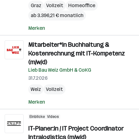
Graz
Vollzeit
Homeoffice
ab 3.396,21 € monatlich
Merken
Mitarbeiter*in Buchhaltung &
Kostenrechnung mit IT-Kompetenz
(m/w/d)
Lieb Bau Weiz GmbH & CoKG
31.7.2026
Weiz
Vollzeit
Merken
Einblicke
Videos
IT-Planer:in / IT Project Coordinator
Intralogistics (m/w/d)