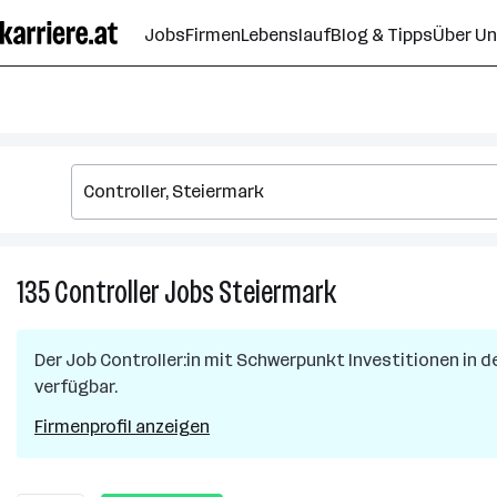
Zum
Jobs
Firmen
Lebenslauf
Blog & Tipps
Über U
Seiteninhalt
springen
135
Controller
Jobs
Steiermark
135
Controller
Jobs
Der Job
Controller:in mit Schwerpunkt Investitionen in 
in
verfügbar.
Steiermark
Firmenprofil anzeigen