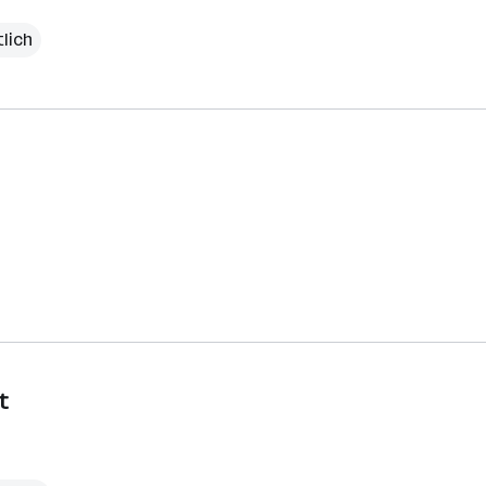
lich
t