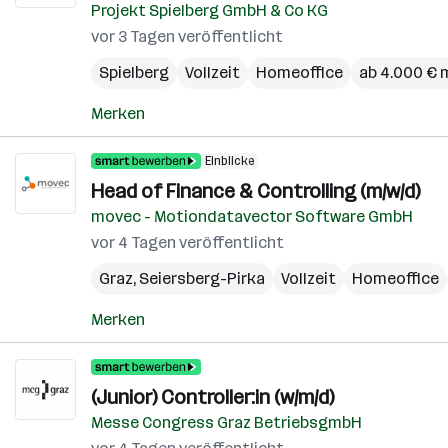
Projekt Spielberg GmbH & Co KG
vor 3 Tagen veröffentlicht
Spielberg
Vollzeit
Homeoffice
ab 4.000 € 
Merken
Einblicke
Head of Finance & Controlling (m/w/d)
movec - Motiondatavector Software GmbH
vor 4 Tagen veröffentlicht
Graz
,
Seiersberg-Pirka
Vollzeit
Homeoffice
Merken
(Junior) Controller:in (w/m/d)
Messe Congress Graz BetriebsgmbH