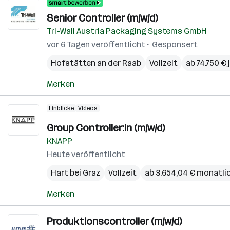
Senior Controller (m/w/d)
Tri-Wall Austria Packaging Systems GmbH
vor 6 Tagen veröffentlicht
Gesponsert
Hofstätten an der Raab
Vollzeit
ab 74.750 € 
Merken
Einblicke
Videos
Group Controller:in (m/w/d)
KNAPP
Heute veröffentlicht
Hart bei Graz
Vollzeit
ab 3.654,04 € monatli
Merken
Produktionscontroller (m/w/d)