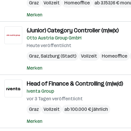
Graz
Vollzeit
Homeoffice
ab 3.153,16 € mon
Merken
(Junior) Category Controller (m/w/x)
Otto Austria Group GmbH
Heute veröffentlicht
Graz
,
Salzburg (Stadt)
Vollzeit
Homeoffice
Merken
Head of Finance & Controlling (m/w/d)
Iventa Group
vor 3 Tagen veröffentlicht
Graz
Vollzeit
ab 100.000 € jährlich
Merken