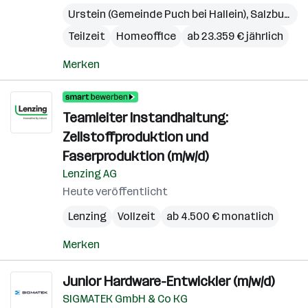
Urstein (Gemeinde Puch bei Hallein)
,
Salzburg
,
S
Teilzeit
Homeoffice
ab 23.359 € jährlich
Merken
Teamleiter Instandhaltung:
Zellstoffproduktion und
Faserproduktion (m/w/d)
Lenzing AG
Heute veröffentlicht
Lenzing
Vollzeit
ab 4.500 € monatlich
Merken
Junior Hardware-Entwickler (m/w/d)
SIGMATEK GmbH & Co KG