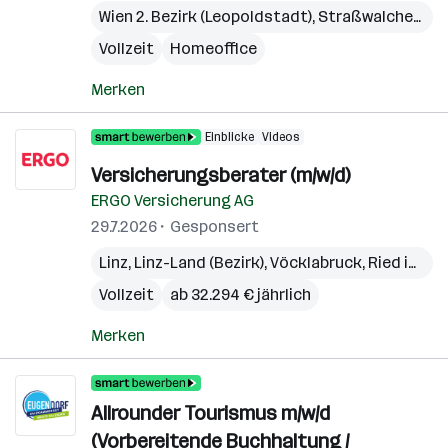
Wien 2. Bezirk (Leopoldstadt)
,
Straßwalchen
,
Pr
Vollzeit
Homeoffice
Merken
Einblicke
Videos
Versicherungsberater (m/w/d)
ERGO Versicherung AG
29.7.2026
Gesponsert
Linz
,
Linz-Land (Bezirk)
,
Vöcklabruck
,
Ried im Innkreis
Vollzeit
ab 32.294 € jährlich
Merken
Allrounder Tourismus m/w/d
(Vorbereitende Buchhaltung /