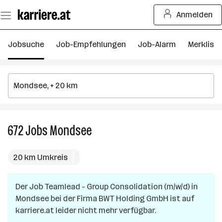
Zum
Anmelden
Seiteninhalt
springen
Jobsuche
Job-Empfehlungen
Job-Alarm
Merkliste
672
Jobs
Mondsee
672
Jobs
in
20 km Umkreis
Mondsee
Der Job
Teamlead - Group Consolidation (m/w/d)
in
Mondsee
bei der Firma
BWT Holding GmbH
ist auf
karriere.at leider nicht mehr verfügbar.