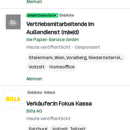
Merken
Einblicke
Vertriebsmitarbeitende im
Außendienst (m/w/d)
Ille Papier-Service GmbH
Heute veröffentlicht
Gesponsert
Steiermark
,
Wien
,
Voralberg
,
Niederösterreich
,
B
Vollzeit
Homeoffice
Merken
Einblicke
Videos
Verkäufer:in Fokus Kassa
Billa AG
Heute veröffentlicht
Salzburg
Vollzeit, Teilzeit