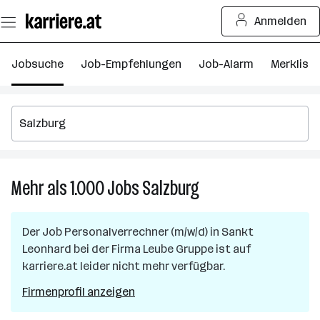
Zum
Anmelden
Seiteninhalt
springen
Jobsuche
Job-Empfehlungen
Job-Alarm
Merkliste
Mehr als 1.000
Jobs
Salzburg
Mehr
als
1.000
Der Job
Personalverrechner (m/w/d)
in
Sankt
Jobs
Leonhard
bei der Firma
Leube Gruppe
ist auf
in
karriere.at leider nicht mehr verfügbar.
Salzburg
Firmenprofil anzeigen