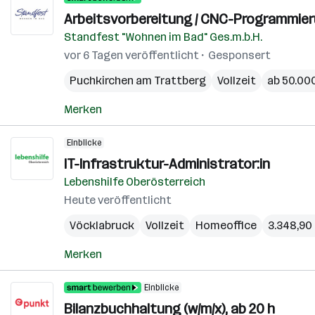
Arbeitsvorbereitung / CNC-Programmier
Standfest "Wohnen im Bad" Ges.m.b.H.
vor 6 Tagen veröffentlicht
Gesponsert
Puchkirchen am Trattberg
Vollzeit
ab 50.000
Merken
Einblicke
IT-Infrastruktur-Administrator:in
Lebenshilfe Oberösterreich
Heute veröffentlicht
Vöcklabruck
Vollzeit
Homeoffice
3.348,90 
Merken
Einblicke
Bilanzbuchhaltung (w/m/x), ab 20 h