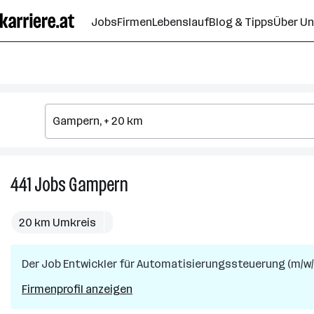
Zum
Jobs
Firmen
Lebenslauf
Blog & Tipps
Über U
Seiteninhalt
springen
441
Jobs
Gampern
441
Jobs
in
20 km Umkreis
Gampern
Der Job
Entwickler für Automatisierungs­steuerung (m/w/
Firmenprofil anzeigen