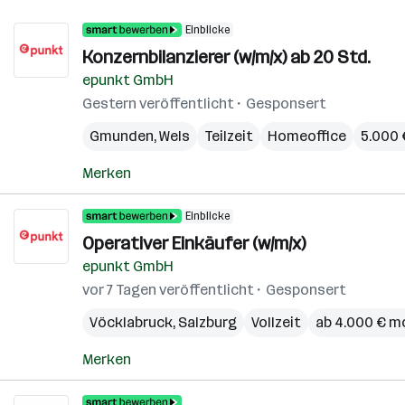
Einblicke
Konzernbilanzierer (w/m/x) ab 20 Std.
epunkt GmbH
Gestern veröffentlicht
Gesponsert
Gmunden
,
Wels
Teilzeit
Homeoffice
5.000 
Merken
Einblicke
Operativer Einkäufer (w/m/x)
epunkt GmbH
vor 7 Tagen veröffentlicht
Gesponsert
Vöcklabruck
,
Salzburg
Vollzeit
ab 4.000 € m
Merken