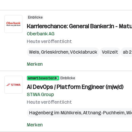
Einblicke
Karrierechance: General Banker:in - Mat
Oberbank AG
Heute veröffentlicht
Wels
,
Grieskirchen
,
Vöcklabruck
Vollzeit
ab 2
Merken
Einblicke
AI DevOps / Platform Engineer (m/w/d)
STIWA Group
Heute veröffentlicht
Hagenberg im Mühlkreis
,
Attnang-Puchheim
,
Wi
Merken