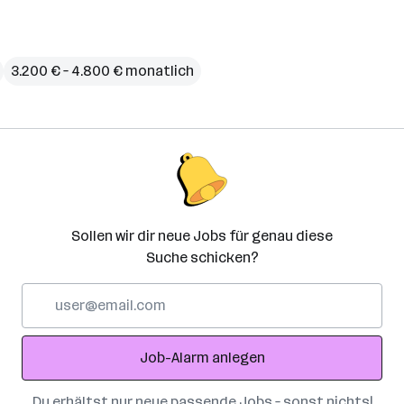
3.200 € – 4.800 € monatlich
Sollen wir dir neue Jobs für genau diese
Suche schicken?
E-
Mail-
Adresse
Job-Alarm anlegen
Du erhältst nur neue passende Jobs – sonst nichts!