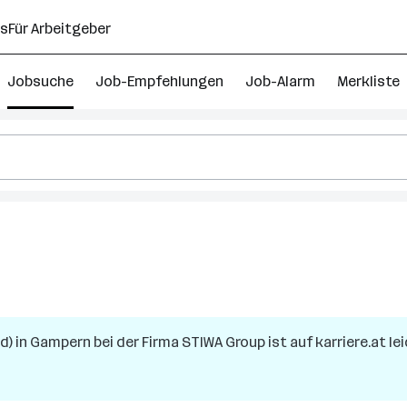
ns
Für Arbeitgeber
Jobsuche
Job-Empfehlungen
Job-Alarm
Merkliste
d)
in
Gampern
bei der Firma
STIWA Group
ist auf karriere.at le