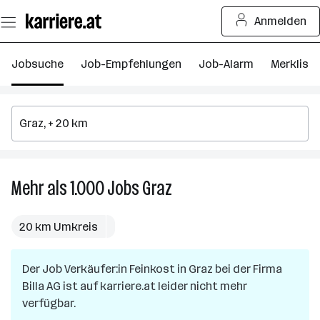
Zum
Anmelden
Seiteninhalt
springen
Jobsuche
Job-Empfehlungen
Job-Alarm
Merkliste
Mehr als 1.000
Jobs
Graz
Mehr
als
1.000
20 km Umkreis
Jobs
in
Der Job
Verkäufer:in Feinkost
Graz
in
Graz
bei der Firma
Billa AG
ist auf karriere.at leider nicht mehr
verfügbar.