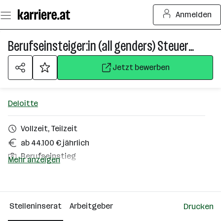
Zum
Anmelden
Seiteninhalt
springen
Berufseinsteiger:in (all genders) Steuerberatung ab 20h/ Woche
Jetzt bewerben
Deloitte
Vollzeit, Teilzeit
ab 44.100 € jährlich
Berufseinstieg
Mehr anzeigen
Homeoffice möglich
Graz
Stelleninserat
Arbeitgeber
Drucken
Über das Unternehmen