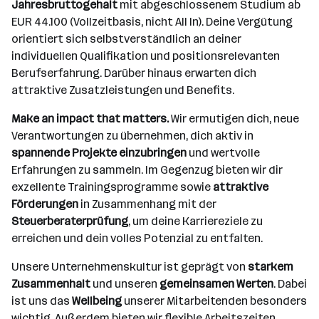
Jahresbruttogehalt
mit abgeschlossenem Studium ab
EUR 44.100 (Vollzeitbasis, nicht All In). Deine Vergütung
orientiert sich selbstverständlich an deiner
individuellen Qualifikation und positionsrelevanten
Berufserfahrung. Darüber hinaus erwarten dich
attraktive Zusatzleistungen und Benefits.
Make an impact that matters.
Wir ermutigen dich, neue
Verantwortungen zu übernehmen, dich aktiv in
spannende Projekte einzubringen
und wertvolle
Erfahrungen zu sammeln. Im Gegenzug bieten wir dir
exzellente Trainingsprogramme sowie
attraktive
Förderungen
in Zusammenhang mit der
Steuerberaterprüfung
, um deine Karriereziele zu
erreichen und dein volles Potenzial zu entfalten.
Unsere Unternehmenskultur ist geprägt von
starkem
Zusammenhalt
und unseren
gemeinsamen Werten
. Dabei
ist uns das
Wellbeing
unserer Mitarbeitenden besonders
wichtig. Außerdem bieten wir flexible Arbeitszeiten