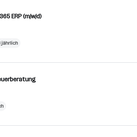
365 ERP (m/w/d)
 jährlich
teuerberatung
ch