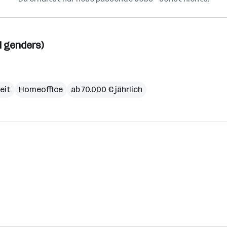
l genders)
zeit
Homeoffice
ab 70.000 € jährlich