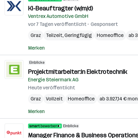
KI-Beauftragter (w/m/d)
Ventrex Automotive GmbH
vor 7 Tagen veröffentlicht
Gesponsert
Graz
Teilzeit, Geringfügig
Homeoffice
ab 
Merken
Einblicke
Projektmitarbeiter:in Elektrotechnik
Energie Steiermark AG
Heute veröffentlicht
Graz
Vollzeit
Homeoffice
ab 3.927,14 € mon
Merken
Einblicke
Manager Finance & Business Operations