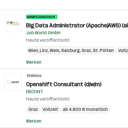
Big Data Administrator (Apache/AWS) (al
Job World GmbH
Heute veröffentlicht
Wien
,
Linz
,
Wels
,
Salzburg
,
Graz
,
St. Pölten
Voll
Merken
Einblicke
Openshift Consultant (d/w/m)
EBCONT
Heute veröffentlicht
Graz
Vollzeit
ab 4.800 € monatlich
Merken