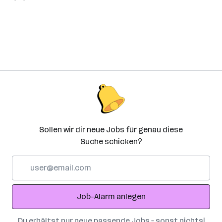
Sollen wir dir neue Jobs für genau diese
Suche schicken?
E-
Mail-
Adresse
Job-Alarm anlegen
Du erhältst nur neue passende Jobs – sonst nichts!