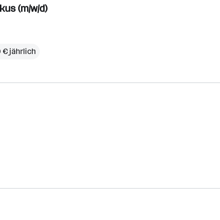
kus (m/w/d)
 € jährlich