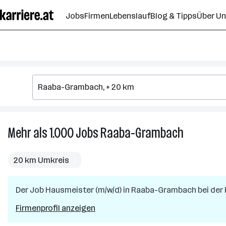
Zum
Jobs
Firmen
Lebenslauf
Blog & Tipps
Über U
Seiteninhalt
springen
Mehr als 1.000
Jobs
Raaba-Grambach
Mehr
als
1.000
20 km Umkreis
Jobs
in
Der Job
Hausmeister (m/w/d)
in
Raaba-Grambach
Raaba-
bei der
Grambach
Firmenprofil anzeigen