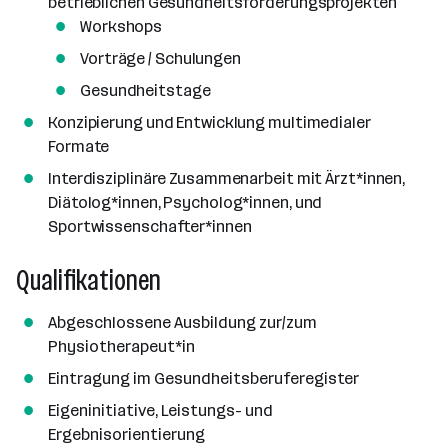
betrieblichen Gesundheitsförderungsprojekten
n
Workshops
a
n
Vorträge / Schulungen
z
Gesundheitstage
a
Konzipierung und Entwicklung multimedialer
h
Formate
l
Interdisziplinäre Zusammenarbeit mit Ärzt*innen,
Diätolog*innen, Psycholog*innen, und
Sportwissenschafter*innen
Qualifikationen
Abgeschlossene Ausbildung zur/zum
Physiotherapeut*in
Eintragung im Gesundheitsberuferegister
Eigeninitiative, Leistungs- und
Ergebnisorientierung