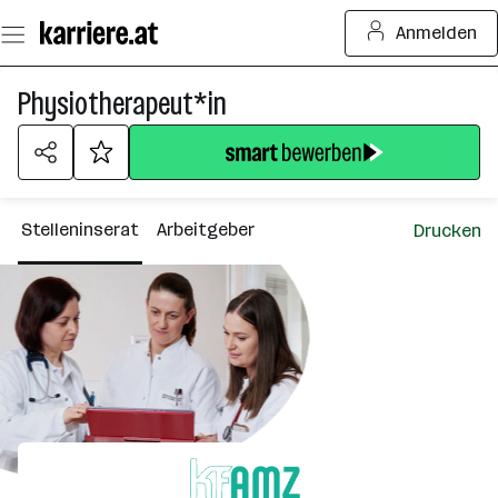
Zum
Anmelden
Seiteninhalt
springen
Physiotherapeut*in
Stelleninserat
Arbeitgeber
Drucken