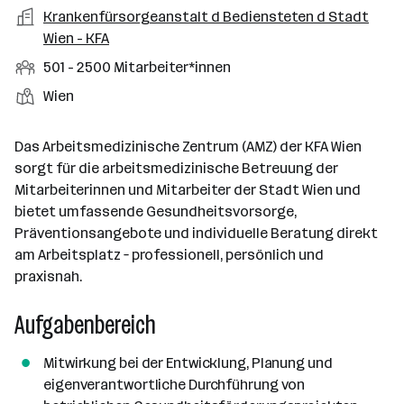
a
m
e
o
A
Krankenfürsorgeanstalt d Bediensteten d Stadt
e
s
r
o
n
r
r
Wien - KFA
b
f
t
d
e
t
b
e
e
M
501 - 2500 Mitarbeiter*innen
e
S
e
n
l
i
l
t
S
Wien
i
e
d
t
l
e
t
t
e
a
l
a
g
Das Arbeitsmedizinische Zentrum (AMZ) der KFA Wien
r
r
l
n
e
sorgt für die arbeitsmedizinische Betreuung der
b
e
d
b
Mitarbeiterinnen und Mitarbeiter der Stadt Wien und
e
n
o
e
bietet umfassende Gesundheitsvorsorge,
i
r
r
Präventionsangebote und individuelle Beratung direkt
t
t
am Arbeitsplatz – professionell, persönlich und
e
e
praxisnah.
r
*
Aufgabenbereich
i
n
Mitwirkung bei der Entwicklung, Planung und
n
eigenverantwortliche Durchführung von
e