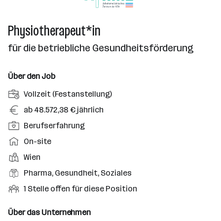
Physiotherapeut*in
für die betriebliche Gesundheitsförderung
Über den Job
A
Vollzeit (Festanstellung)
n
G
ab 48.572,38 € jährlich
s
e
P
Berufserfahrung
t
h
o
e
A
On-site
a
s
l
r
l
D
Wien
i
l
b
t
i
t
B
Pharma, Gesundheit, Soziales
u
e
e
i
e
n
i
O
1 Stelle offen für diese Position
n
o
r
g
t
f
s
n
u
s
s
f
Über das Unternehmen
t
s
f