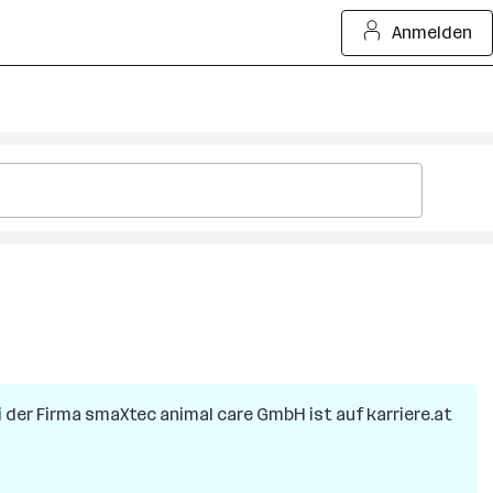
Anmelden
i der Firma
smaXtec animal care GmbH
ist auf karriere.at