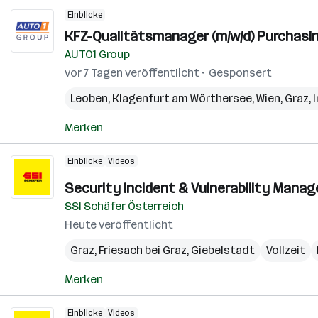
Einblicke
KFZ-Qualitätsmanager (m/w/d) Purchasin
AUTO1 Group
vor 7 Tagen veröffentlicht
Gesponsert
Leoben
,
Klagenfurt am Wörthersee
,
Wien
,
Graz
,
Merken
Einblicke
Videos
Security Incident & Vulnerability Manage
SSI Schäfer Österreich
Heute veröffentlicht
Graz
,
Friesach bei Graz
,
Giebelstadt
Vollzeit
Merken
Einblicke
Videos