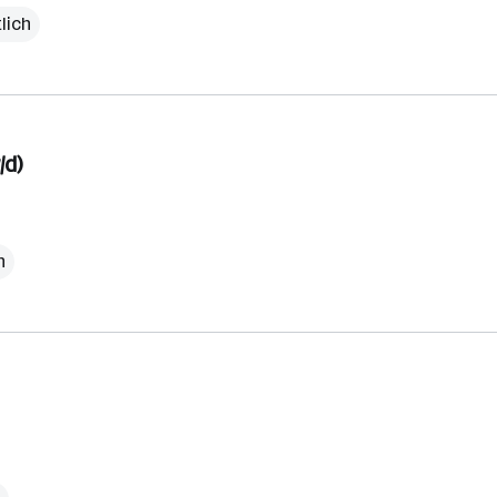
lich
/d)
h