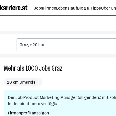
Zum
Jobs
Firmen
Lebenslauf
Blog & Tipps
Über U
Seiteninhalt
springen
Mehr als 1.000
Jobs
Graz
Mehr
als
1.000
20 km Umkreis
Jobs
in
Der Job
Product Marketing Manager (all genders) mit F
Graz
leider nicht mehr verfügbar.
Firmenprofil anzeigen