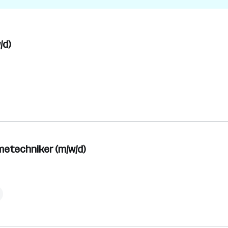
/d)
metechniker (m/w/d)