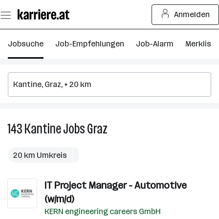
Zum
Anmelden
Seiteninhalt
springen
Jobsuche
Job-Empfehlungen
Job-Alarm
Merkliste
143
Kantine
Jobs
Graz
143
Kantine
Jobs
20 km Umkreis
in
Graz
IT Project Manager - Automotive
(w/m/d)
KERN engineering careers GmbH