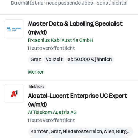
Du erhältst nur neue passende Jobs – sonst nichts!
Master Data & Labelling Specialist
(m/w/d)
Fresenius Kabi Austria GmbH
Heute veröffentlicht
Graz
Vollzeit
ab 50.000 € jährlich
Merken
Einblicke
Alcatel-Lucent Enterprise UC Expert
(w/m/d)
A1 Telekom Austria AG
Heute veröffentlicht
Kärnten
,
Graz
,
Niederösterreich
,
Wien
,
Burgenland