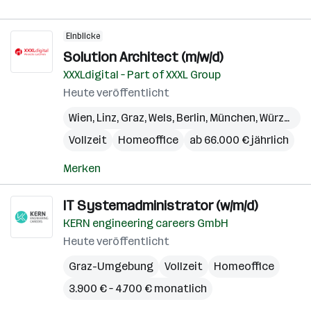
Einblicke
Solution Architect (m/w/d)
XXXLdigital – Part of XXXL Group
Heute veröffentlicht
Wien
,
Linz
,
Graz
,
Wels
,
Berlin
,
München
,
Würzburg
Vollzeit
Homeoffice
ab 66.000 € jährlich
Merken
IT Systemadministrator (w/m/d)
KERN engineering careers GmbH
Heute veröffentlicht
Graz-Umgebung
Vollzeit
Homeoffice
3.900 € – 4.700 € monatlich