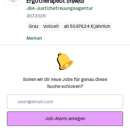
Ergotherapeut (m/w/d)
JBA-Justizbetreuungsagentur
30.7.2026
Graz
Vollzeit
ab 50.676,24 € jährlich
Merken
Sollen wir dir neue Jobs für genau diese
Suche schicken?
E-
Mail-
Adresse
Job-Alarm anlegen