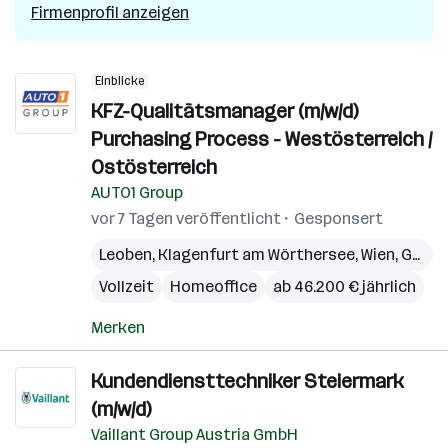
Firmenprofil anzeigen
Einblicke
KFZ-Qualitätsmanager (m/w/d)
Purchasing Process - Westösterreich /
Ostösterreich
AUTO1 Group
vor 7 Tagen veröffentlicht
Gesponsert
Leoben
,
Klagenfurt am Wörthersee
,
Wien
,
Graz
,
Vollzeit
Homeoffice
ab 46.200 € jährlich
Merken
Kundendiensttechniker Steiermark
(m/w/d)
Vaillant Group Austria GmbH