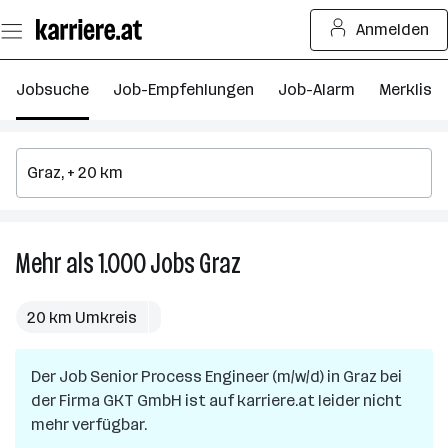
Zum
Anmelden
Seiteninhalt
springen
Jobsuche
Job-Empfehlungen
Job-Alarm
Merkliste
Mehr als 1.000
Jobs
Graz
Mehr
als
1.000
20 km Umkreis
Jobs
in
Der Job
Senior Process Engineer (m/w/d)
Graz
in
Graz
bei
der Firma
GKT GmbH
ist auf karriere.at leider nicht
mehr verfügbar.