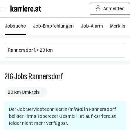
Zum
Anmelden
Seiteninhalt
springen
Jobsuche
Job-Empfehlungen
Job-Alarm
Merkliste
216
Jobs
Rannersdorf
216
Jobs
in
20 km Umkreis
Rannersdorf
Der Job
Servicetechniker:in (m/w/d)
in
Rannersdorf
bei der Firma
Toperczer GesmbH
ist auf karriere.at
leider nicht mehr verfügbar.