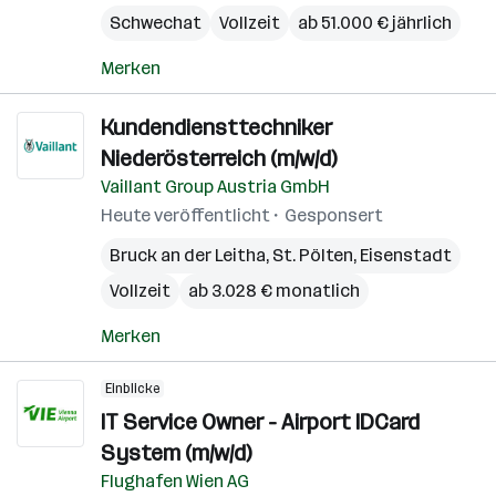
Schwechat
Vollzeit
ab 51.000 € jährlich
Merken
Kundendiensttechniker
Niederösterreich (m/w/d)
Vaillant Group Austria GmbH
Heute veröffentlicht
Gesponsert
Bruck an der Leitha
,
St. Pölten
,
Eisenstadt
Vollzeit
ab 3.028 € monatlich
Merken
Einblicke
IT Service Owner - Airport IDCard
System (m/w/d)
Flughafen Wien AG