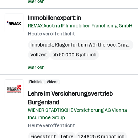
Merken
Immobilienexpert:in
REMAX Austria IF Immobilien Franchising GmbH
Heute veröffentlicht
Innsbruck
,
Klagenfurt am Wörthersee
,
Graz
,
Lin
Vollzeit
ab 50.000 € jährlich
Merken
Einblicke
Videos
Lehre im Versicherungsvertrieb
Burgenland
WIENER STÄDTISCHE Versicherung AG Vienna
Insurance Group
Heute veröffentlicht
Eisenstadt
Lehre
1.246,25 € monatlich