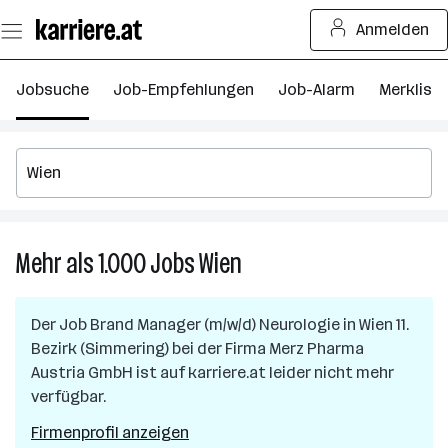
Zum
Anmelden
Seiteninhalt
springen
Jobsuche
Job-Empfehlungen
Job-Alarm
Merkliste
Mehr als 1.000
Jobs
Wien
Mehr
als
1.000
Der Job
Brand Manager (m/w/d) Neurologie
in
Wien 11.
Jobs
Bezirk (Simmering)
bei der Firma
Merz Pharma
in
Austria GmbH
ist auf karriere.at leider nicht mehr
Wien
verfügbar.
Firmenprofil anzeigen