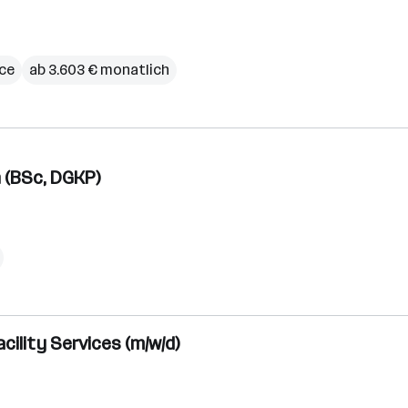
ce
ab 3.603 € monatlich
 (BSc, DGKP)
ility Services (m/w/d)