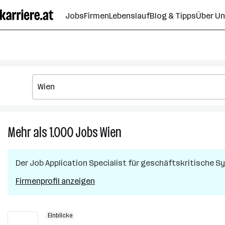
Zum
Jobs
Firmen
Lebenslauf
Blog & Tipps
Über U
Seiteninhalt
springen
Mehr als 1.000
Jobs
Wien
Mehr
als
1.000
Der Job
Application Specialist für geschäftskritische 
Jobs
in
Firmenprofil anzeigen
Wien
Einblicke