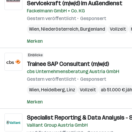
Servicekraft (m/w/d) im Außendienst
Fackelmann GmbH + Co. KG
Gestern veröffentlicht
Gesponsert
Wien
,
Niederösterreich
,
Burgenland
Vollzeit
Merken
Einblicke
Trainee SAP Consultant (m/w/d)
cbs Unternehmensberatung Austria GmbH
Gestern veröffentlicht
Gesponsert
Wien
,
Heidelberg
,
Linz
Vollzeit
ab 51.000 € jäh
Merken
Specialist Reporting & Data Analysis - 
Vaillant Group Austria GmbH