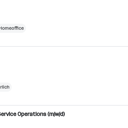
Homeoffice
rlich
Service Operations (m/w/d)