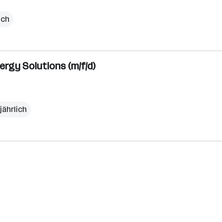
ich
ergy Solutions (m/f/d)
jährlich