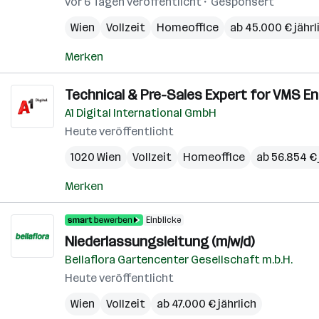
vor 6 Tagen veröffentlicht
Gesponsert
Wien
Vollzeit
Homeoffice
ab 45.000 € jährl
Merken
Technical & Pre-Sales Expert for VMS En
A1 Digital International GmbH
Heute veröffentlicht
1020 Wien
Vollzeit
Homeoffice
ab 56.854 € 
Merken
Einblicke
Niederlassungsleitung (m/w/d)
Bellaflora Gartencenter Gesellschaft m.b.H.
Heute veröffentlicht
Wien
Vollzeit
ab 47.000 € jährlich