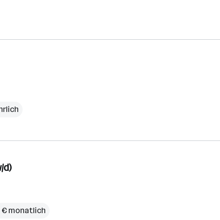
hrlich
/d)
 € monatlich