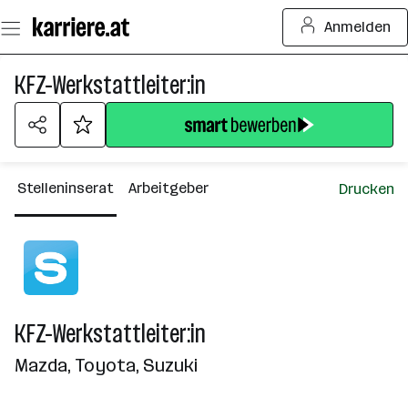
Zum
Anmelden
Seiteninhalt
springen
KFZ-Werkstattleiter:in
Stelleninserat
Arbeitgeber
Drucken
KFZ-Werkstattleiter:in
Mazda, Toyota, Suzuki