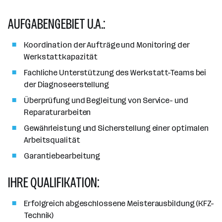
a
e
a
t
r
r
l
n
AUFGABENGEBIET U.A.:
g
b
l
d
e
e
e
o
b
Koordination der Aufträge und Monitoring der
i
n
r
e
Werkstattkapazität
t
t
r
e
Fachliche Unterstützung des Werkstatt-Teams bei
e
r
der Diagnoseerstellung
*
Überprüfung und Begleitung von Service- und
i
Reparaturarbeiten
n
Gewährleistung und Sicherstellung einer optimalen
n
Arbeitsqualität
e
n
Garantiebearbeitung
a
IHRE QUALIFIKATION:
n
z
a
Erfolgreich abgeschlossene Meisterausbildung (KFZ-
h
Technik)