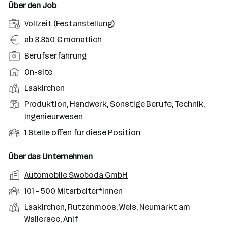
Über den Job
A
Vollzeit (Festanstellung)
n
G
ab 3.350 € monatlich
s
e
P
Berufserfahrung
t
h
o
e
A
On-site
a
s
l
r
l
D
Laakirchen
i
l
b
t
i
t
B
Produktion, Handwerk, Sonstige Berufe, Technik,
u
e
e
i
e
Ingenieurwesen
n
i
n
o
r
g
t
O
1 Stelle offen für diese Position
s
n
u
s
s
f
t
s
f
a
m
f
Über das Unternehmen
o
e
s
r
o
e
r
A
Automobile Swoboda GmbH
b
f
t
d
n
t
r
e
e
M
101 - 500 Mitarbeiter*innen
e
e
b
n
l
i
l
S
S
Laakirchen, Rutzenmoos, Wels, Neumarkt am
e
e
d
t
l
t
t
Wallersee, Anif
i
e