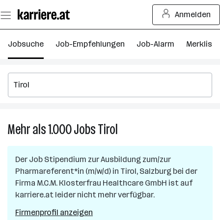
Zum
Anmelden
Seiteninhalt
springen
Jobsuche
Job-Empfehlungen
Job-Alarm
Merkliste
Mehr als 1.000
Jobs
Tirol
Mehr
als
1.000
Der Job
Stipendium zur Ausbildung zum/zur
Jobs
Pharmareferent*in (m/w/d)
in
Tirol, Salzburg
bei der
in
Firma
M.C.M. Klosterfrau Healthcare GmbH
ist auf
Tirol
karriere.at leider nicht mehr verfügbar.
Firmenprofil anzeigen