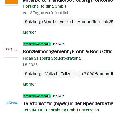
Porsche Holding GmbH
vor 3 Tagen veröffentlicht
Salzburg (Stadt)
Vollzeit
Homeoffice
ab 35
Merken
Einblicke
Kanzleimanagement / Front & Back Office
Fidas Salzburg Steuerberatung
1.8.2026
Salzburg
Vollzeit, Teilzeit
ab 3.000 € monatl
Merken
Einblicke
Telefonist*in (m/w/d) in der Spenderbet
TeleDIALOG Fundraising GmbH Österreich