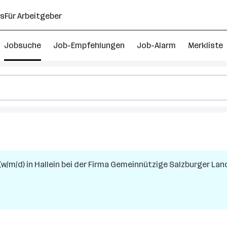
ns
Für Arbeitgeber
Jobsuche
Job-Empfehlungen
Job-Alarm
Merkliste
(w/m/d)
in
Hallein
bei der Firma
Gemeinnützige Salzburger Land