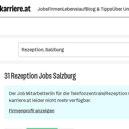
Zum
Jobs
Firmen
Lebenslauf
Blog & Tipps
Über U
Seiteninhalt
springen
31
Rezeption
Jobs
Salzburg
31
Rezeption
Jobs
Der Job
Mitarbeiter/in für die Telefonzentrale/Rezeption 
in
karriere.at leider nicht mehr verfügbar.
Salzburg
Firmenprofil anzeigen