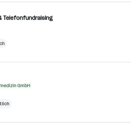
 & Telefonfundraising
ich
tsmedizin GmbH
tlich