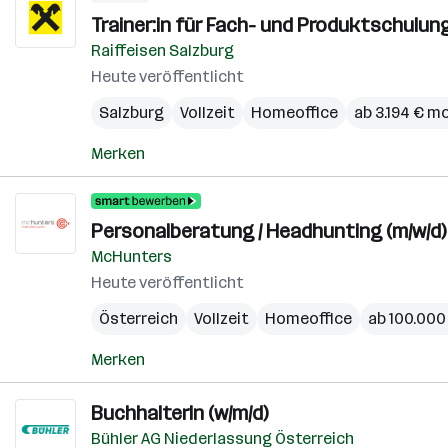
Trainer:in für Fach- und Produktschulu
Raiffeisen Salzburg
Heute veröffentlicht
Salzburg
Vollzeit
Homeoffice
ab 3.194 € m
Merken
Personalberatung / Headhunting (m/w/d)
McHunters
Heute veröffentlicht
Österreich
Vollzeit
Homeoffice
ab 100.000 
Merken
BuchhalterIn (w/m/d)
Bühler AG Niederlassung Österreich