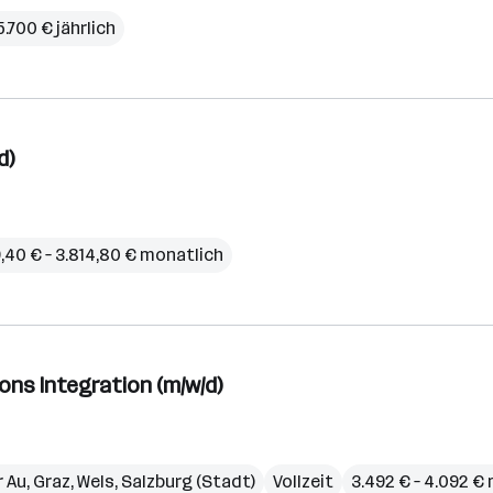
5.700 € jährlich
d)
9,40 € – 3.814,80 € monatlich
ons Integration (m/w/d)
r Au
,
Graz
,
Wels
,
Salzburg (Stadt)
Vollzeit
3.492 € – 4.092 €