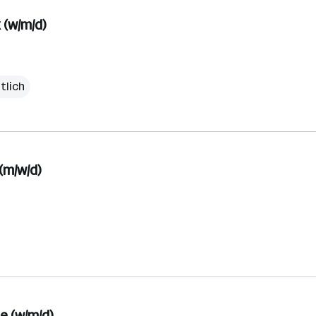
(w/m/d)
tlich
(m/w/d)
e (w/m/d)