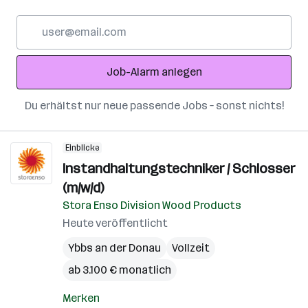
E-
Mail-
Adresse
Job-Alarm anlegen
Du erhältst nur neue passende Jobs – sonst nichts!
Einblicke
Instandhaltungstechniker / Schlosser
(m/w/d)
Stora Enso Division Wood Products
Heute veröffentlicht
Ybbs an der Donau
Vollzeit
ab 3.100 € monatlich
Merken