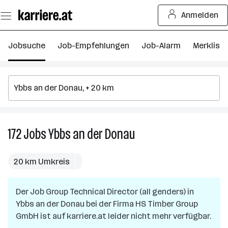
Zum
Anmelden
Seiteninhalt
springen
Jobsuche
Job-Empfehlungen
Job-Alarm
Merkliste
172
Jobs
Ybbs an der Donau
172
Jobs
in
20 km Umkreis
Ybbs
an
Der Job
Group Technical Director (all genders)
der
in
Ybbs an der Donau
bei der Firma
Donau
HS Timber Group
GmbH
ist auf karriere.at leider nicht mehr verfügbar.