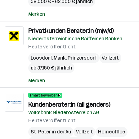
58.000 € – 63.000 € jährlich
Merken
Privatkunden Berater:in (m/w/d)
Niederösterreichische Raiffeisen Banken
Heute veröffentlicht
Loosdorf
,
Mank
,
Prinzersdorf
Vollzeit
ab 37.150 € jährlich
Merken
Kundenberater:in (all genders)
Volksbank Niederösterreich AG
Heute veröffentlicht
St. Peter in der Au
Vollzeit
Homeoffice