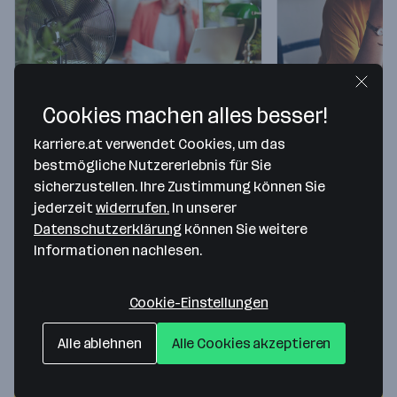
Arbeiten bei Hitze: Was ist
Burnout vor
Cookies machen alles besser!
erlaubt und was nicht?
tun, wenn all
karriere.at verwendet Cookies, um das
bestmögliche Nutzererlebnis für Sie
wird?
Arbeitsrecht
sicherzustellen. Ihre Zustimmung können Sie
Erstellt am 6.7.2026
Gesundheit
jederzeit
widerrufen.
In unserer
8 Min. Lesezeit
Erstellt am 29.6
Datenschutzerklärung
können Sie weitere
Sommer, Sonne – und
9 Min. Lesezeit
Informationen nachlesen.
dreißig Grad im Büro oder auf der
Job, Familie, Na
Baustelle. Was gilt bei Hitze am
ständige Erreich
Arbeitsplatz?…
Cookie-Einstellungen
viele Menschen f
Alle ablehnen
Alle Cookies akzeptieren