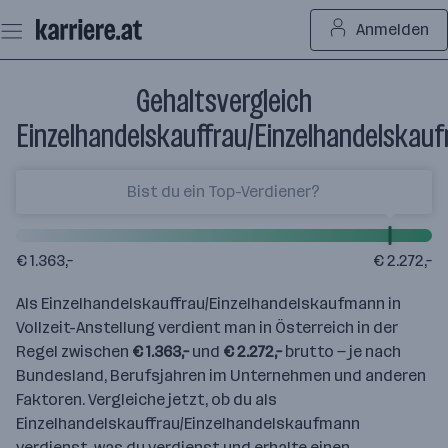
Zum
Anmelden
Seiteninhalt
springen
Gehaltsvergleich
Einzelhandelskauffrau/Einzelhandelskau
€ 1.363,–
€ 2.272,–
Als Einzelhandelskauffrau/Einzelhandelskaufmann in
Vollzeit-Anstellung verdient man in Österreich in der
Regel zwischen
€ 1.363,–
und
€ 2.272,–
brutto — je nach
Bundesland, Berufsjahren im Unternehmen und anderen
Faktoren. Vergleiche jetzt, ob du als
Einzelhandelskauffrau/Einzelhandelskaufmann
verdienst, was du verdienst und erhalte einen