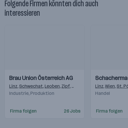
Folgende Firmen könnten dich auch
interessieren
Einblicke
Einblicke
Einblicke
Einblicke
Brau Union Österreich AG
Schacherma
Videos
Videos
Linz
,
Schwechat
,
Leoben
,
Zipf
,
Graz
,
Erlauf
,
Linz
Schladming
,
Wien
,
St. P
,
Ha
Industrie, Produktion
Handel
Firma folgen
26 Jobs
Firma folgen