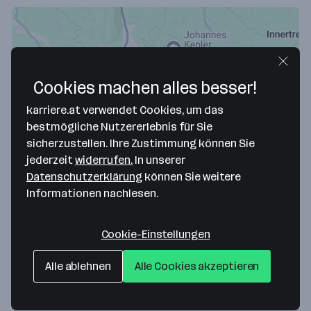
Cookies machen alles besser!
karriere.at verwendet Cookies, um das
bestmögliche Nutzererlebnis für Sie
sicherzustellen. Ihre Zustimmung können Sie
Map data ©2026 Google
jederzeit
widerrufen.
In unserer
Datenschutzerklärung
können Sie weitere
Seven Bel GmbH
Informationen nachlesen.
Hafenstraße 47-51
4020 Linz
— Route berechnen
Cookie-Einstellungen
T +43 664 204 2710
Alle ablehnen
Alle Cookies akzeptieren
Website