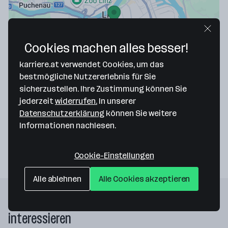
Cookies machen alles besser!
Map data ©2026 Google
karriere.at verwendet Cookies, um das
Schuldnerberatung Oberösterreich
bestmögliche Nutzererlebnis für Sie
sicherzustellen. Ihre Zustimmung können Sie
Spittelwiese 3
jederzeit
widerrufen.
In unserer
4020 Linz
— Route berechnen
Datenschutzerklärung
können Sie weitere
Informationen nachlesen.
Website
Cookie-Einstellungen
Alle ablehnen
Alle Cookies akzeptieren
Folgende Firmen könnten dich auch
interessieren