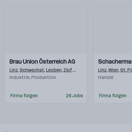
Einblicke
Einblicke
Einblicke
Einblicke
Brau Union Österreich AG
Schacherma
Videos
Videos
Linz
,
Schwechat
,
Leoben
,
Zipf
,
Graz
,
Erlauf
,
Linz
Schladming
,
Wien
,
St. P
,
Ha
Industrie, Produktion
Handel
Firma folgen
26 Jobs
Firma folgen