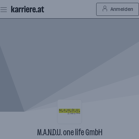
Zum
Anmelden
Seiteninhalt
springen
M.A.N.D.U. one life GmbH