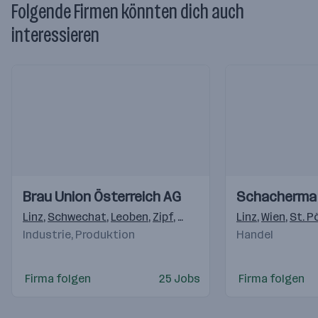
Folgende Firmen könnten dich auch
interessieren
Einblicke
Einblicke
Einblicke
Einblicke
Brau Union Österreich AG
Schacherma
Videos
Videos
Linz
,
Schwechat
,
Leoben
,
Zipf
,
Graz
,
Erlauf
,
Linz
Schladming
,
Wien
,
St. P
,
Ha
Industrie, Produktion
Handel
Firma folgen
25 Jobs
Firma folgen