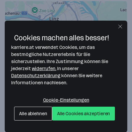
Cookies machen alles besser!
karriere.at verwendet Cookies, um das
bestmögliche Nutzererlebnis für Sie
sicherzustellen. Ihre Zustimmung können Sie
Map data ©2026 Google
jederzeit
widerrufen.
In unserer
M.A.N.D.U. one life GmbH
Datenschutzerklärung
können Sie weitere
Informationen nachlesen.
Breitwiesergutstrasse 10
4020 Linz
— Route berechnen
Cookie-Einstellungen
Webseite
Alle ablehnen
Alle Cookies akzeptieren
Weitere Standorte anzeigen