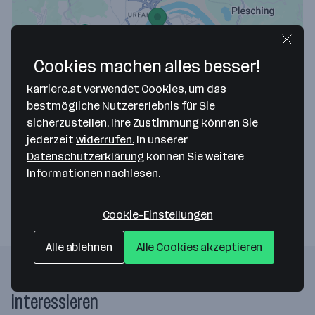
Cookies machen alles besser!
Map data ©2026 Google
karriere.at verwendet Cookies, um das
FC Blau Weiß Linz
bestmögliche Nutzererlebnis für Sie
sicherzustellen. Ihre Zustimmung können Sie
Peter-Behrens-Platz 3 - Sektor E
jederzeit
widerrufen.
In unserer
4020 Linz
— Route berechnen
Datenschutzerklärung
können Sie weitere
Informationen nachlesen.
Webseite
Cookie-Einstellungen
Alle ablehnen
Alle Cookies akzeptieren
Folgende Firmen könnten dich auch
interessieren