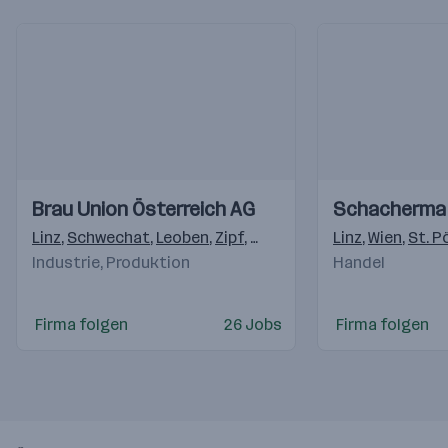
Einblicke
Einblicke
Einblicke
Einblicke
Brau Union Österreich AG
Schacherma
Videos
Videos
Linz
,
Schwechat
,
Leoben
,
Zipf
,
Graz
,
Erlauf
,
Linz
Schladming
,
Wien
,
St. P
,
Ha
Industrie, Produktion
Handel
Firma folgen
26 Jobs
Firma folgen