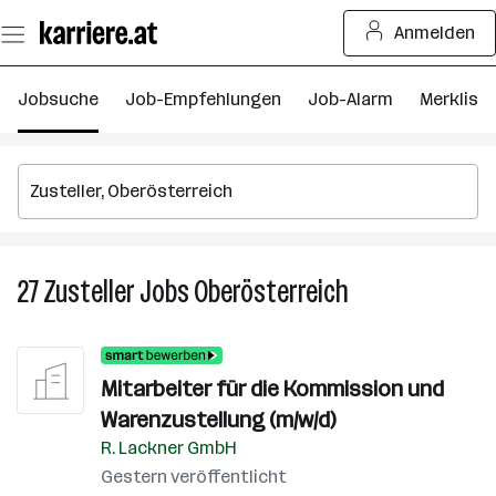
Zum
Anmelden
Seiteninhalt
springen
Jobsuche
Job-Empfehlungen
Job-Alarm
Merkliste
27
Zusteller
Jobs
Oberösterreich
27
Zusteller
Jobs
in
Mitarbeiter für die Kommission und
Oberösterreich
Warenzustellung (m/w/d)
R. Lackner GmbH
Gestern veröffentlicht