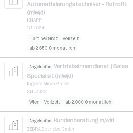
Automatisierungstechniker - Retrofit
(m/w/d)
KNAPP
17.1.2024
Hart bei Graz
Vollzeit
ab 2.650 € monatlich
Vertriebsinnendienst / Sales
Abgelaufen
Specialist (m/w/d)
Ingram Micro GmbH
21.11.2023
Wien
Vollzeit
ab 2.900 € monatlich
Kundenberatung m/w/d
Abgelaufen
ZEBRA Betriebs Gmbh