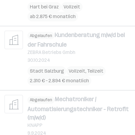
Hart bei Graz
Vollzeit
ab 2.875 € monatlich
Kundenberatung m/w/d bei
Abgelaufen
der Fahrschule
ZEBRA Betriebs Gmbh
30.10.2024
Stadt Salzburg
Vollzeit, Teilzeit
2.310 € – 2.894 € monatlich
Mechatroniker /
Abgelaufen
Automatisierungstechniker - Retrofit
(m/w/d)
KNAPP
9.9.2024