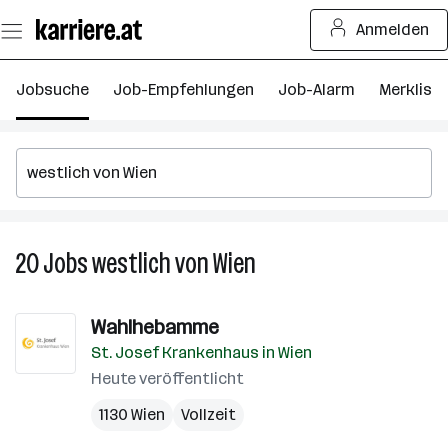
Zum
Anmelden
Seiteninhalt
springen
Jobsuche
Job-Empfehlungen
Job-Alarm
Merkliste
20
Jobs
westlich von Wien
20
Jobs
in
Wahlhebamme
westlich
St. Josef Krankenhaus in Wien
von
Wien
Heute veröffentlicht
1130 Wien
Vollzeit