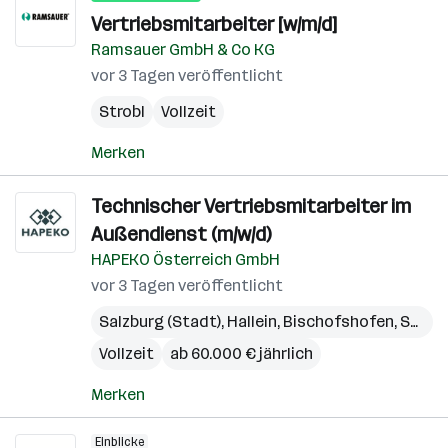
Vertriebsmitarbeiter [w/m/d]
Ramsauer GmbH & Co KG
vor 3 Tagen veröffentlicht
Strobl
Vollzeit
Merken
Technischer Vertriebsmitarbeiter im
Außendienst (m/w/d)
HAPEKO Österreich GmbH
vor 3 Tagen veröffentlicht
Salzburg (Stadt)
,
Hallein
,
Bischofshofen
,
Seekirchen am Wallersee
Vollzeit
ab 60.000 € jährlich
Merken
Einblicke