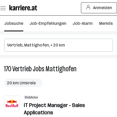
Zum
Anmelden
Seiteninhalt
springen
Jobsuche
Job-Empfehlungen
Job-Alarm
Merkliste
170
Vertrieb
Jobs
Mattighofen
170
Vertrieb
Jobs
20 km Umkreis
in
Mattighofen
Einblicke
IT Project Manager - Sales
Applications