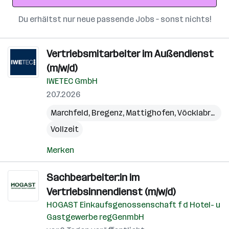
Du erhältst nur neue passende Jobs – sonst nichts!
Vertriebsmitarbeiter im Außendienst
(m/w/d)
IWETEC GmbH
20.7.2026
Marchfeld
,
Bregenz
,
Mattighofen
,
Vöcklabruck
,
Vollzeit
Merken
Sachbearbeiter:in im
Vertriebsinnendienst (m/w/d)
HOGAST Einkaufsgenossenschaft f d Hotel- u
Gastgewerbe regGenmbH