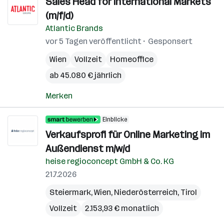
Sales Head for International Markets
(m/f/d)
Atlantic Brands
vor 5 Tagen veröffentlicht
Gesponsert
Wien
Vollzeit
Homeoffice
ab 45.080 € jährlich
Merken
Einblicke
Verkaufsprofi für Online Marketing im
Außendienst m/w/d
heise regioconcept GmbH & Co. KG
21.7.2026
Steiermark
,
Wien
,
Niederösterreich
,
Tirol
Vollzeit
2.153,93 € monatlich