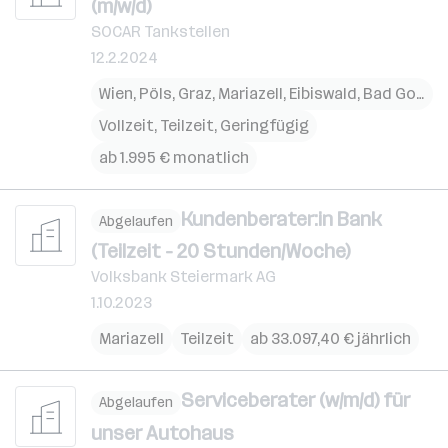
(m/w/d)
SOCAR Tankstellen
12.2.2024
Wien
,
Pöls
,
Graz
,
Mariazell
,
Eibiswald
,
Bad Goisern
Vollzeit, Teilzeit, Geringfügig
ab 1.995 € monatlich
Kundenberater:in Bank
Abgelaufen
(Teilzeit - 20 Stunden/Woche)
Volksbank Steiermark AG
1.10.2023
Mariazell
Teilzeit
ab 33.097,40 € jährlich
Serviceberater (w/m/d) für
Abgelaufen
unser Autohaus