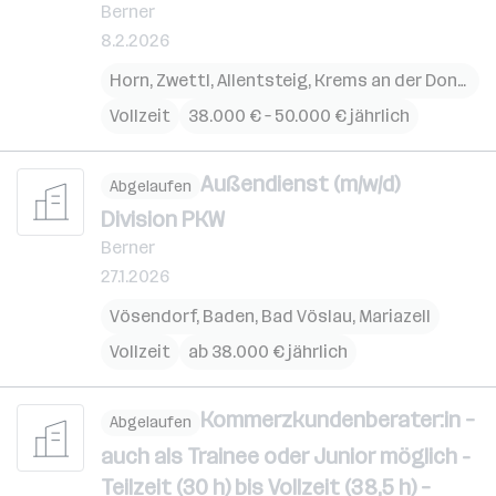
Berner
8.2.2026
Horn
,
Zwettl
,
Allentsteig
,
Krems an der Donau
,
S
Vollzeit
38.000 € – 50.000 € jährlich
Außendienst (m/w/d)
Abgelaufen
Division PKW
Berner
27.1.2026
Vösendorf
,
Baden
,
Bad Vöslau
,
Mariazell
Vollzeit
ab 38.000 € jährlich
Kommerzkundenberater:in –
Abgelaufen
auch als Trainee oder Junior möglich -
Teilzeit (30 h) bis Vollzeit (38,5 h) –