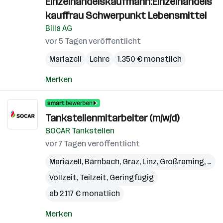
Einzelhandelskaufmann:Einzelhandels
kauffrau Schwerpunkt Lebensmittel
Billa AG
vor 5 Tagen veröffentlicht
Mariazell
Lehre
1.350 € monatlich
Merken
Tankstellenmitarbeiter (m/w/d)
SOCAR Tankstellen
vor 7 Tagen veröffentlicht
Mariazell
,
Bärnbach
,
Graz
,
Linz
,
Großraming
,
Pöl
Vollzeit, Teilzeit, Geringfügig
ab 2.117 € monatlich
Merken