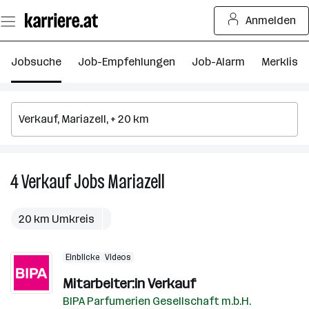
Zum
Anmelden
Seiteninhalt
springen
Jobsuche
Job-Empfehlungen
Job-Alarm
Merkliste
4
Verkauf
Jobs
Mariazell
4
Verkauf
Jobs
20 km Umkreis
in
Mariazell
Einblicke
Videos
Mitarbeiter:in Verkauf
BIPA Parfumerien Gesellschaft m.b.H.