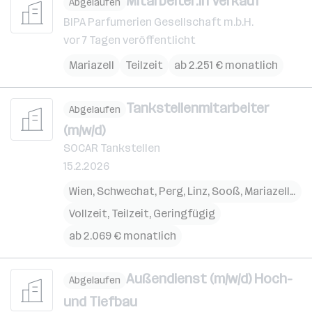
Mitarbeiter:in Verkauf
Abgelaufen
BIPA Parfumerien Gesellschaft m.b.H.
vor 7 Tagen veröffentlicht
Mariazell
Teilzeit
ab 2.251 € monatlich
Tankstellenmitarbeiter
Abgelaufen
(m/w/d)
SOCAR Tankstellen
15.2.2026
Wien
,
Schwechat
,
Perg
,
Linz
,
Sooß
,
Mariazell
,
Eis
Vollzeit, Teilzeit, Geringfügig
ab 2.069 € monatlich
Außendienst (m/w/d) Hoch-
Abgelaufen
und Tiefbau