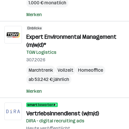
1.000 € monatlich
Merken
Einblicke
Expert Environmental Management
(m/w/d)*
TGW Logistics
30.7.2026
Marchtrenk
Vollzeit
Homeoffice
ab 53.242 € jährlich
Merken
Vertriebsinnendienst (w/m/d)
DiRA – digital recruiting ads
Heute veröffentlicht