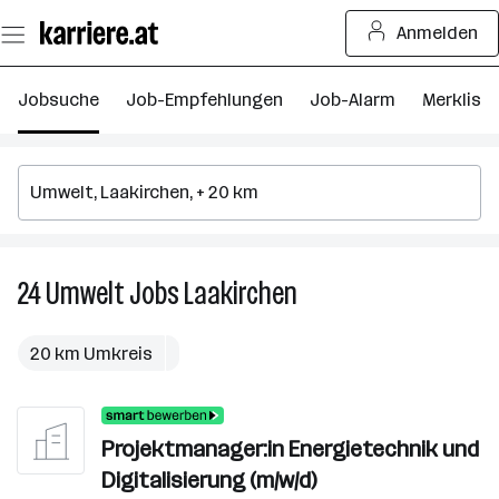
Zum
Anmelden
Seiteninhalt
springen
Jobsuche
Job-Empfehlungen
Job-Alarm
Merkliste
24
Umwelt
Jobs
Laakirchen
24
Umwelt
Jobs
20 km Umkreis
in
Laakirchen
Projektmanager:in Energietechnik und
Digitalisierung (m/w/d)