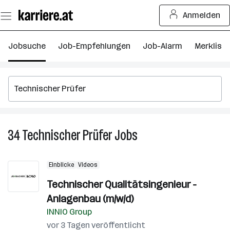
Zum
Anmelden
Seiteninhalt
springen
Jobsuche
Job-Empfehlungen
Job-Alarm
Merkliste
34
Technischer Prüfer
Jobs
34
Technischer
Prüfer
Einblicke
Videos
Jobs
Technischer Qualitätsingenieur -
Anlagenbau (m/w/d)
INNIO Group
vor 3 Tagen veröffentlicht