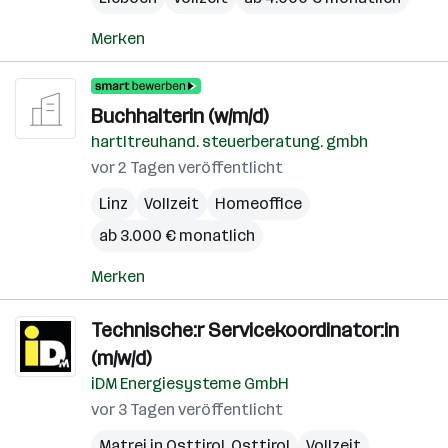
Merken
Buchhalterin (w/m/d)
hartltreuhand. steuerberatung. gmbh
vor 2 Tagen veröffentlicht
Linz
Vollzeit
Homeoffice
ab 3.000 € monatlich
Merken
Technische:r Servicekoordinator:in
(m/w/d)
iDM Energiesysteme GmbH
vor 3 Tagen veröffentlicht
Matrei in Osttirol
,
Osttirol
Vollzeit