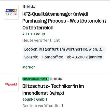
Einblicke
KFZ-Qualitätsmanager (m/w/d)
Purchasing Process - Westösterreich /
Ostösterreich
AUTO1 Group
Heute veröffentlicht
Leoben
,
Klagenfurt am Wörthersee
,
Wien
,
Graz
,
Vollzeit
Homeoffice
ab 46.200 € jährlich
Merken
Einblicke
Blitzschutz- Techniker*in im
Innendienst (w/m/x)
epunkt GmbH
Gestern veröffentlicht