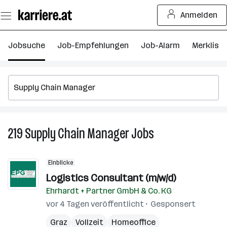
Zum
Anmelden
Seiteninhalt
springen
Jobsuche
Job-Empfehlungen
Job-Alarm
Merkliste
219
Supply Chain Manager
Jobs
219
Supply
Chain
Einblicke
Manager
Logistics Consultant (m/w/d)
Jobs
Ehrhardt + Partner GmbH & Co. KG
vor 4 Tagen veröffentlicht
Gesponsert
Graz
Vollzeit
Homeoffice