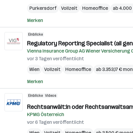
Purkersdorf
Vollzeit
Homeoffice
ab 4.000
Merken
Einblicke
Regulatory Reporting Specialist (all gen
Vienna Insurance Group AG Wiener Versicherung 
vor 3 Tagen veröffentlicht
Wien
Vollzeit
Homeoffice
ab 3.353,17 € mon
Merken
Einblicke
Videos
Rechtsanwält:in oder Rechtsanwaltsanw
KPMG Österreich
vor 6 Tagen veröffentlicht
Wien
Vollzeit
Homeoffice
ab 3.500 € monat