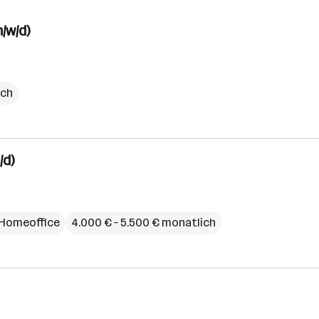
/w/d)
ich
/d)
Homeoffice
4.000 € – 5.500 € monatlich