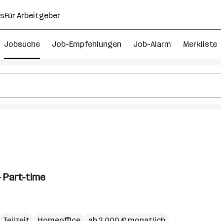
ns
Für Arbeitgeber
Jobsuche
Job-Empfehlungen
Job-Alarm
Merkliste
- Part-time
Teilzeit
Homeoffice
ab 2.000 € monatlich