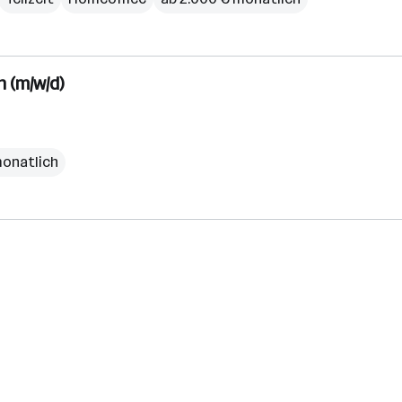
h (m/w/d)
monatlich