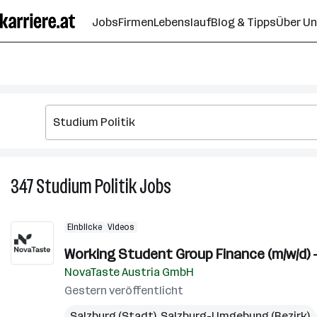
Zum
Jobs
Firmen
Lebenslauf
Blog & Tipps
Über U
Seiteninhalt
springen
347
Studium Politik
Jobs
347
Studium
Politik
Einblicke
Videos
Jobs
Working Student Group Finance (m/w/d) 
NovaTaste Austria GmbH
Gestern veröffentlicht
Salzburg (Stadt)
,
Salzburg-Umgebung (Bezirk)