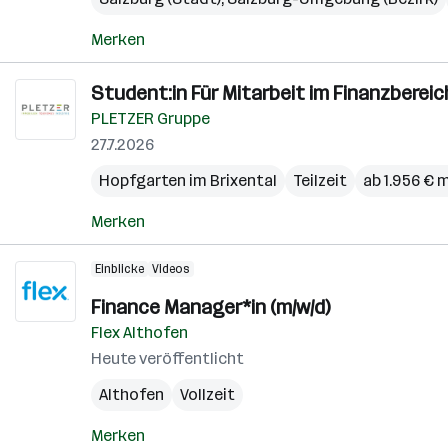
Merken
Student:in Für Mitarbeit im Finanzbereic
PLETZER Gruppe
27.7.2026
Hopfgarten im Brixental
Teilzeit
ab 1.956 € 
Merken
Einblicke
Videos
Finance Manager*in (m/w/d)
Flex Althofen
Heute veröffentlicht
Althofen
Vollzeit
Merken