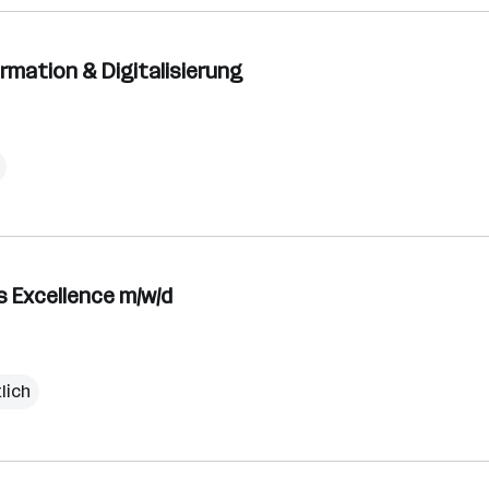
rmation & Digitalisierung
s Excellence m/w/d
lich