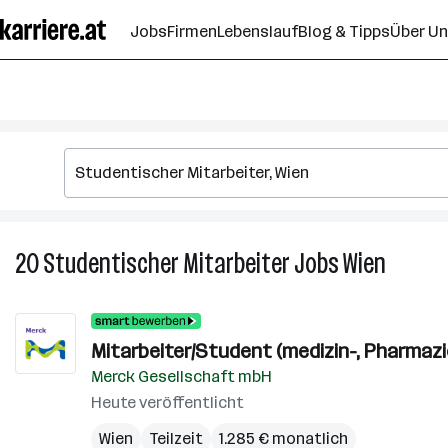
Zum
Jobs
Firmen
Lebenslauf
Blog & Tipps
Über U
Seiteninhalt
springen
20
Studentischer Mitarbeiter
Jobs
Wien
20
Student
Mitarbei
Jobs
Mitarbeiter/Student (medizin-, Pharmazie
in
Merck Gesellschaft mbH
Wien
Heute veröffentlicht
Wien
Teilzeit
1.285 € monatlich