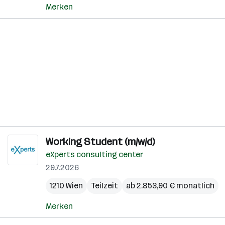
Merken
Working Student (m/w/d)
eXperts consulting center
29.7.2026
1210 Wien
Teilzeit
ab 2.853,90 € monatlich
Merken