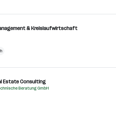
anagement & Kreislaufwirtschaft
ch
al Estate Consulting
echnische Beratung GmbH