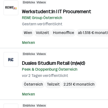
Einblicke
Videos
Werkstudent:in I IT Procurement
REWE Group Österreich
Gestern veröffentlicht
Wien
Vollzeit
Homeoffice
ab 1.518 € monatl
Merken
Einblicke
Videos
Duales Studium Retail (m/w/d)
Peek & Cloppenburg Österreich
vor 2 Tagen veröffentlicht
Österreich
Teilzeit
2.251 € monatlich
Merken
Einblicke
Videos