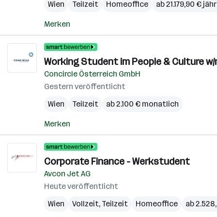
Wien
Teilzeit
Homeoffice
ab 21.179,90 € jähr
Merken
Working Student im People & Culture w/
Concircle Österreich GmbH
Gestern veröffentlicht
Wien
Teilzeit
ab 2.100 € monatlich
Merken
Corporate Finance - Werkstudent
Avcon Jet AG
Heute veröffentlicht
Wien
Vollzeit, Teilzeit
Homeoffice
ab 2.528