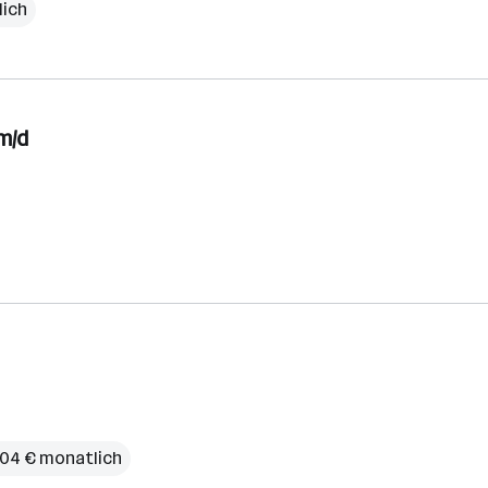
lich
m/d
,04 € monatlich