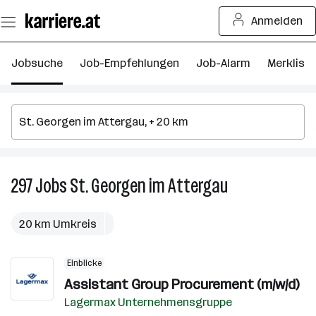
Zum
Anmelden
Seiteninhalt
springen
Jobsuche
Job-Empfehlungen
Job-Alarm
Merkliste
297
Jobs
St. Georgen im Attergau
297
Jobs
in
20 km Umkreis
St.
Georgen
Einblicke
im
Assistant Group Procurement (m/w/d)
Attergau
Lagermax Unternehmensgruppe