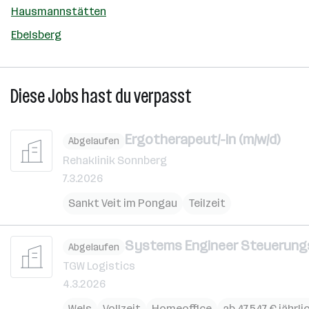
Hausmannstätten
Ebelsberg
Diese Jobs hast du verpasst
Ergotherapeut/-in (m/w/d)
Abgelaufen
Rehaklinik Sonnberg
7.3.2026
Sankt Veit im Pongau
Teilzeit
Systems Engineer Steuerungs
Abgelaufen
TGW Logistics
4.3.2026
Wels
Vollzeit
Homeoffice
ab 47.547 € jährli