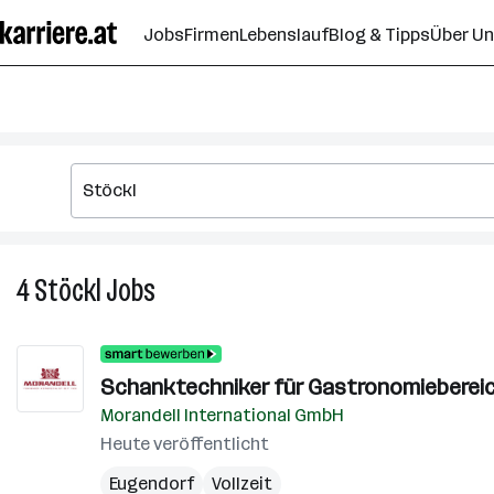
Zum
Jobs
Firmen
Lebenslauf
Blog & Tipps
Über U
Seiteninhalt
springen
4
Stöckl
Jobs
4
Stöckl
Jobs
Schanktechniker für Gastronomieberei
Morandell International GmbH
Heute veröffentlicht
Eugendorf
Vollzeit