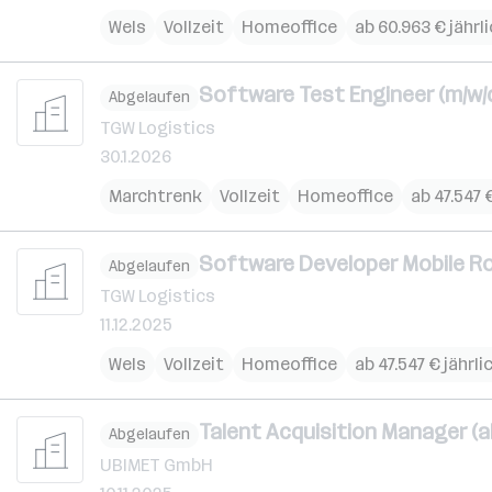
Wels
Vollzeit
Homeoffice
ab 60.963 € jährl
Software Test Engineer (m/w/
Abgelaufen
TGW Logistics
30.1.2026
Marchtrenk
Vollzeit
Homeoffice
ab 47.547 
Software Developer Mobile Ro
Abgelaufen
TGW Logistics
11.12.2025
Wels
Vollzeit
Homeoffice
ab 47.547 € jährli
Talent Acquisition Manager (al
Abgelaufen
UBIMET GmbH