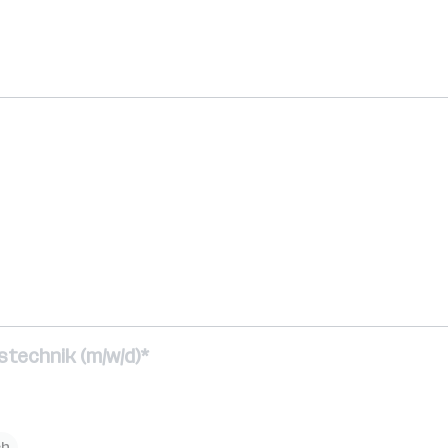
technik (m/w/d)*
ch