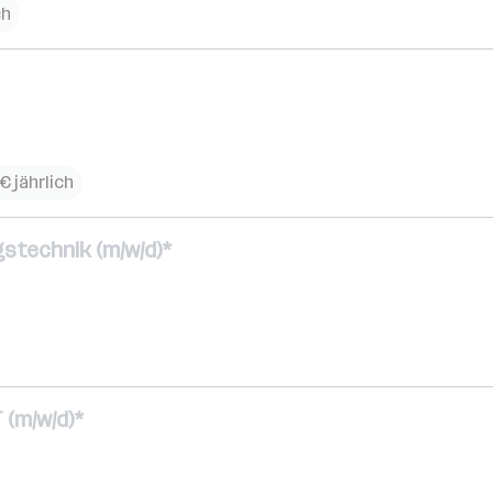
ch
€ jährlich
stechnik (m/w/d)*
 (m/w/d)*