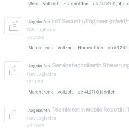
Wels
Vollzeit
Homeoffice
ab 47.547 € jährli
IIoT Security Engineer (m/w/d)*
Abgelaufen
TGW Logistics
17.2.2026
Marchtrenk
Vollzeit
Homeoffice
ab 53.242 
Servicetechniker:in Steuerung
Abgelaufen
TGW Logistics
7.2.2026
Marchtrenk
Vollzeit
ab 41.271 € jährlich
Teamleiter:in Mobile Robotik IT
Abgelaufen
TGW Logistics
4.2.2026