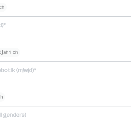
ich
d)*
€ jährlich
botik (m/w/d)*
ch
l genders)