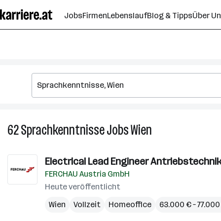
Zum
Jobs
Firmen
Lebenslauf
Blog & Tipps
Über U
Seiteninhalt
springen
62
Sprachkenntnisse
Jobs
Wien
62
Sprachkenntnisse
Jobs
Electrical Lead Engineer Antriebstechnik
in
FERCHAU Austria GmbH
Wien
Heute veröffentlicht
Wien
Vollzeit
Homeoffice
63.000 € – 77.000 