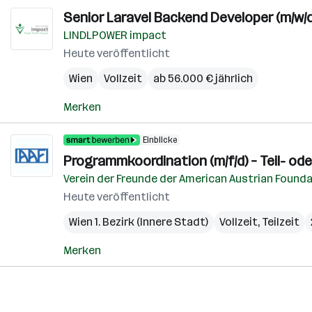
Senior Laravel Backend Developer (m/w/d
LINDLPOWER impact
Heute veröffentlicht
Wien
Vollzeit
ab 56.000 € jährlich
Merken
Einblicke
Programmkoordination (m/f/d) – Teil- oder
Verein der Freunde der American Austrian Found
Heute veröffentlicht
Wien 1. Bezirk (Innere Stadt)
Vollzeit, Teilzeit
Merken