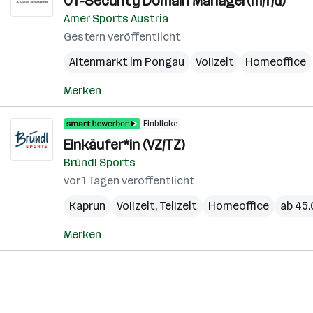
OT-Security Domain Manager(m/f/d)
Amer Sports Austria
Gestern veröffentlicht
Altenmarkt im Pongau
Vollzeit
Homeoffice
Merken
Einblicke
Einkäufer*in (VZ/TZ)
Bründl Sports
vor 1 Tagen veröffentlicht
Kaprun
Vollzeit, Teilzeit
Homeoffice
ab 45.
Merken