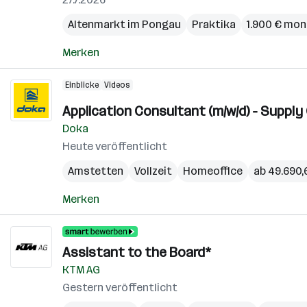
Altenmarkt im Pongau
Praktika
1.900 € mon
Merken
Einblicke
Videos
Application Consultant (m/w/d) - Supply
Doka
Heute veröffentlicht
Amstetten
Vollzeit
Homeoffice
ab 49.690,6
Merken
Assistant to the Board*
KTM AG
Gestern veröffentlicht