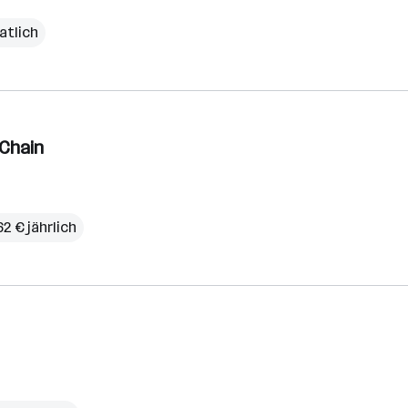
atlich
 Chain
2 € jährlich