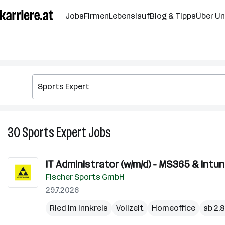
Zum
Jobs
Firmen
Lebenslauf
Blog & Tipps
Über U
Seiteninhalt
springen
30
Sports Expert
Jobs
30
Sports
Expert
IT Administrator (w/m/d) - MS365 & Intu
Jobs
Fischer Sports GmbH
29.7.2026
Ried im Innkreis
Vollzeit
Homeoffice
ab 2.