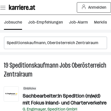
Zum
Anmelden
Seiteninhalt
springen
Jobsuche
Job-Empfehlungen
Job-Alarm
Merkliste
19
Speditionskaufmann
Jobs
Oberösterreich
19
S
Zentralraum
J
in
O
Einblicke
Z
Sachbearbeiter:in Spedition (m/w/d)
mit Fokus Inland- und Charterverkehre
G. Englmayer, Spedition GmbH