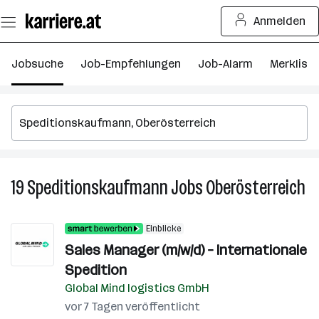
Zum
Anmelden
Seiteninhalt
springen
Jobsuche
Job-Empfehlungen
Job-Alarm
Merkliste
19
Speditionskaufmann
Jobs
Oberösterreich
19
Sp
Jo
Einblicke
in
Sales Manager (m/w/d) – Internationale
Ob
Spedition
Global Mind logistics GmbH
vor 7 Tagen veröffentlicht