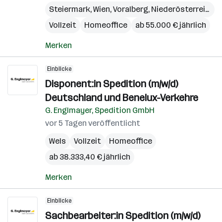
Steiermark
,
Wien
,
Voralberg
,
Niederösterreich
,
B
Vollzeit
Homeoffice
ab 55.000 € jährlich
Merken
Einblicke
Disponent:in Spedition (m/w/d)
Deutschland und Benelux-Verkehre
G. Englmayer, Spedition GmbH
vor 5 Tagen veröffentlicht
Wels
Vollzeit
Homeoffice
ab 38.333,40 € jährlich
Merken
Einblicke
Sachbearbeiter:in Spedition (m/w/d)