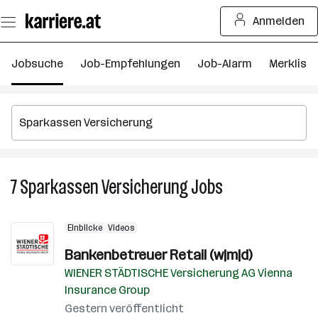
Zum
Anmelden
Seiteninhalt
springen
Jobsuche
Job-Empfehlungen
Job-Alarm
Merkliste
7
Sparkassen Versicherung
Jobs
7
Sparkassen
Versicherung
Einblicke
Videos
Jobs
Bankenbetreuer Retail (w|m|d)
WIENER STÄDTISCHE Versicherung AG Vienna
Insurance Group
Gestern veröffentlicht