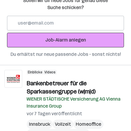
Sollen wir dir neue Jobs für genau diese
Suche schicken?
E-
Mail-
Adresse
Job-Alarm anlegen
Du erhältst nur neue passende Jobs – sonst nichts!
Einblicke
Videos
Bankenbetreuer für die
Sparkassengruppe (w|m|d)
WIENER STÄDTISCHE Versicherung AG Vienna
Insurance Group
vor 7 Tagen veröffentlicht
Innsbruck
Vollzeit
Homeoffice