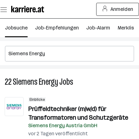
Zum
Anmelden
Seiteninhalt
springen
Jobsuche
Job-Empfehlungen
Job-Alarm
Merkliste
22
Siemens Energy
Jobs
22
Siemens
Energy
Einblicke
Jobs
Prüffeldtechniker (m/w/d) für
Transformatoren und Schutzgeräte
Siemens Energy Austria GmbH
vor 2 Tagen veröffentlicht