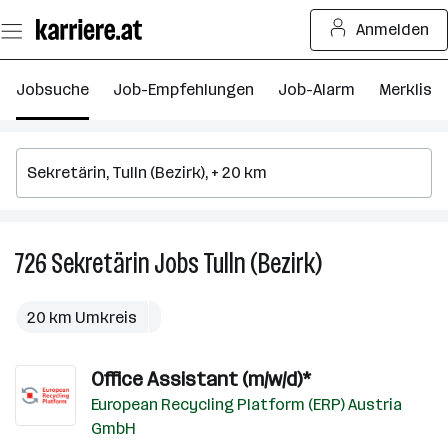
Zum
Anmelden
Seiteninhalt
springen
Jobsuche
Job-Empfehlungen
Job-Alarm
Merkliste
726
Sekretärin
Jobs
Tulln (Bezirk)
726
Sekretärin
Jobs
20 km Umkreis
in
Tulln
Office Assistant (m/w/d)*
(Bezirk)
European Recycling Platform (ERP) Austria
GmbH