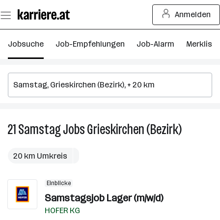
Zum
Anmelden
Seiteninhalt
springen
Jobsuche
Job-Empfehlungen
Job-Alarm
Merkliste
21
Samstag
Jobs
Grieskirchen (Bezirk)
21
Samstag
Jobs
20 km Umkreis
in
Grieskirch
Einblicke
(Bezirk)
Samstagsjob Lager (m/w/d)
HOFER KG