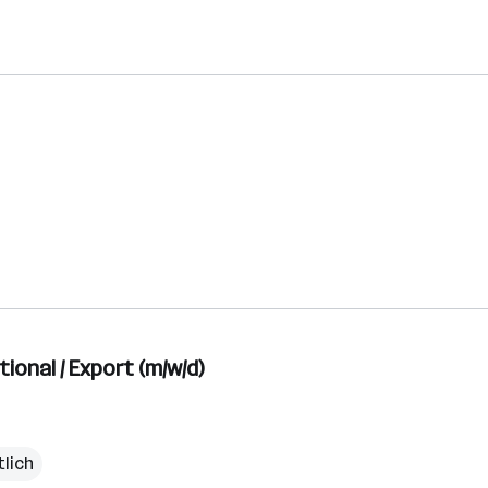
onal / Export (m/w/d)
lich