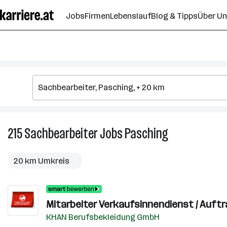
Zum
Jobs
Firmen
Lebenslauf
Blog & Tipps
Über U
Seiteninhalt
springen
215
Sachbearbeiter
Jobs
Pasching
215
Sachbearbeiter
Jobs
20 km Umkreis
in
Pasching
Mitarbeiter Verkaufsinnendienst / Auft
KHAN Berufsbekleidung GmbH