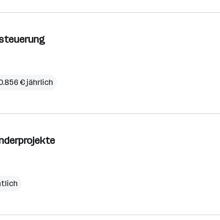
-steuerung
0.856 € jährlich
onderprojekte
atlich