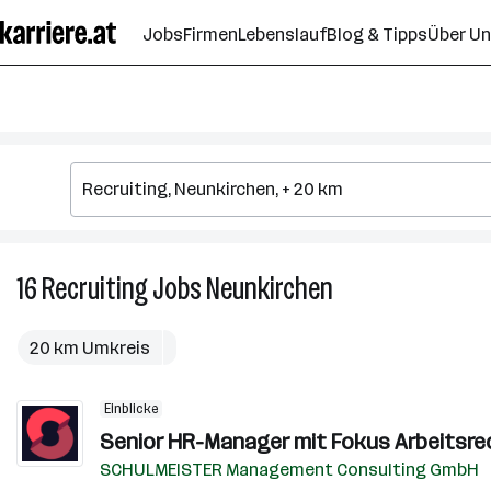
Zum
Jobs
Firmen
Lebenslauf
Blog & Tipps
Über U
Seiteninhalt
springen
16
Recruiting
Jobs
Neunkirchen
16
Recruiting
Jobs
20 km Umkreis
in
Neunkirchen
Einblicke
Senior HR-Manager mit Fokus Arbeitsrec
SCHULMEISTER Management Consulting GmbH