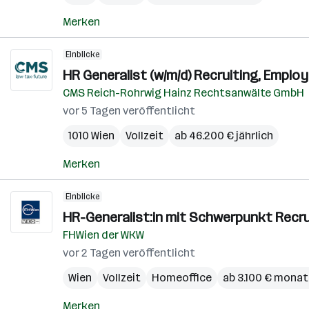
Merken
Einblicke
HR Generalist (w/m/d) Recruiting, Employ
CMS Reich-Rohrwig Hainz Rechtsanwälte GmbH
vor 5 Tagen veröffentlicht
1010 Wien
Vollzeit
ab 46.200 € jährlich
Merken
Einblicke
HR-Generalist:in mit Schwerpunkt Recrui
FHWien der WKW
vor 2 Tagen veröffentlicht
Wien
Vollzeit
Homeoffice
ab 3.100 € monat
Merken