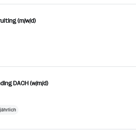
iting (m/w/d)
ding DACH (w/m/d)
jährlich