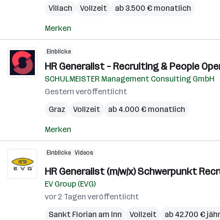
Villach
Vollzeit
ab 3.500 € monatlich
Merken
Einblicke
HR Generalist – Recruiting & People Ope
SCHULMEISTER Management Consulting GmbH
Gestern veröffentlicht
Graz
Vollzeit
ab 4.000 € monatlich
Merken
Einblicke
Videos
HR Generalist (m/w/x) Schwerpunkt Recr
EV Group (EVG)
vor 2 Tagen veröffentlicht
Sankt Florian am Inn
Vollzeit
ab 42.700 € jähr