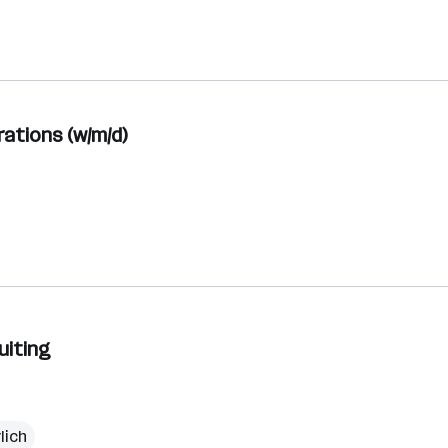
rations (w/m/d)
uiting
lich