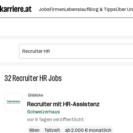
Zum
Jobs
Firmen
Lebenslauf
Blog & Tipps
Über U
Seiteninhalt
springen
32
Recruiter HR
Jobs
32
Recruiter
HR
Einblicke
Jobs
Recruiter mit HR-Assistenz
Schweizerhaus
vor 6 Tagen veröffentlicht
Wien
Teilzeit
ab 2.000 € monatlich