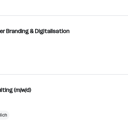
er Branding & Digitalisation
ting (m/w/d)
lich